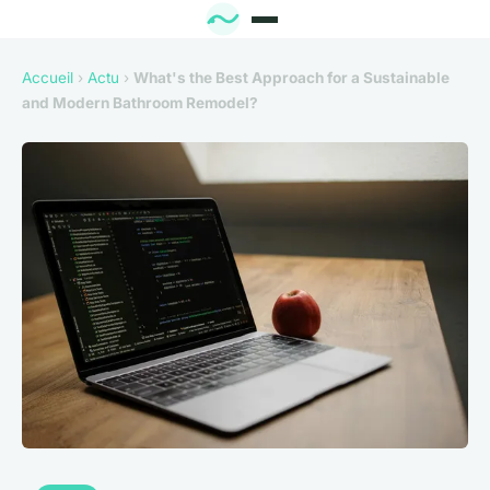
Accueil
›
Actu
›
What's the Best Approach for a Sustainable
and Modern Bathroom Remodel?